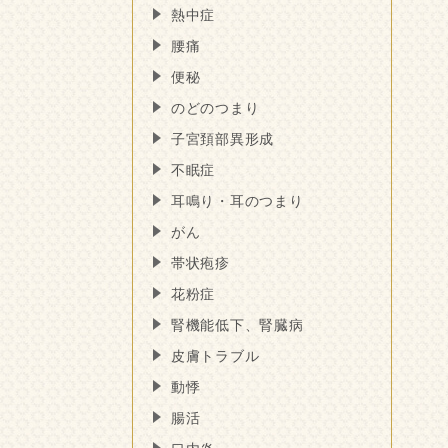
熱中症
腰痛
便秘
のどのつまり
子宮頚部異形成
不眠症
耳鳴り・耳のつまり
がん
帯状疱疹
花粉症
腎機能低下、腎臓病
皮膚トラブル
動悸
腸活