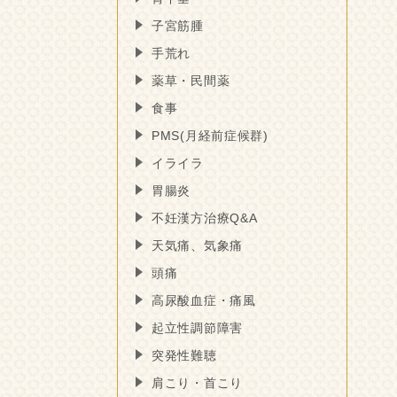
子宮筋腫
手荒れ
薬草・民間薬
食事
PMS(月経前症候群)
イライラ
胃腸炎
不妊漢方治療Q&A
天気痛、気象痛
頭痛
高尿酸血症・痛風
起立性調節障害
突発性難聴
肩こり・首こり