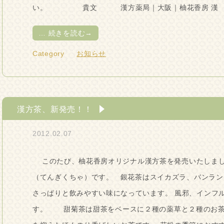
い。 貴文 漢方薬局｜大阪｜柚花香房 漢 
…
続きを読む→
Category
お知らせ
漢方茶、新発売！！
2012.02.07
このたび、柚花香房オリジナル漢方茶を発売いたしまし
（てんぎくちゃ）です。 銀花茶はスイカズラ、バンラン
さっぱりと飲みやすい味になっています。 風邪、インフ
す。 甜菊茶は甜茶をベースに２種の薬草と２種のお茶