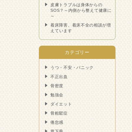
皮膚トラブルは身体からの
SOS？～内側から整えて健康に
～
着床障害、着床不全の相談が増
えています
カテゴリー
うつ・不安・パニック
不正出血
骨密度
勉強会
ダイエット
骨粗鬆症
倦怠感
胃下垂