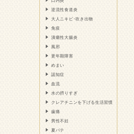
口内炎
逆流性食道炎
大人ニキビ･吹き出物
免疫
潰瘍性大腸炎
風邪
更年期障害
めまい
認知症
血流
水の摂りすぎ
クレアチニンを下げる生活習慣
歯痛
男性不妊
夏バテ