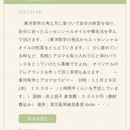
2012.11.06
東洋医学の考え方に基づいて自分の体質を知り、
自分に合ったエッセンシャルオイルや養生法を学ん
で頂けます。 （東洋医学の視点からエッセンシャル
オイルの性質をとらえていきます。） 少し疲れてい
る時など、気軽にアロマを取り入れて心と体のバラ
ンスをとっていけたら素敵ですよね。 オリジナルの
フレグランスを作って頂く実習もあります。 ～
東洋医学とアロマセラピー～ 日時：１１月２８日
(水) １３:００～ （１時間半くらいを予定していま
す。） 講師：井上昌子 参加費：２,０００円（教材
費込み） 場所：漢方薬局柚花香房 &nbs ・・・
…
続きを読む→