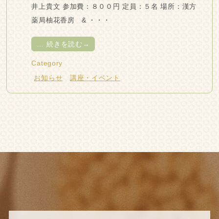
井上貴文 参加費：８００円 定員：５名 場所：漢方
薬局柚花香房 & ・・・
…
続きを読む→
Category
お知らせ
講座・イベント