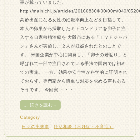
事が載っていました。
http://mainichi.jp/articles/20160830/k00/00m/040/0520
高齢出産になる女性の妊娠率向上などを目指して、
本人の卵巣から採取したミトコンドリアを卵子に注
入する自家移植治療を 大阪市にある「ＩＶＦジャパ
ン」さんが実施し、２人が妊娠されたとのことで
す。 米国企業が中心に開発し、「卵子の若返り」と
呼ばれて一部で注目されている手法で国内では初め
ての実施。 一方、効果や安全性が科学的に証明され
ておらず、専門家から慎重な対応を求める声もある
そうです。 今回実 ・・・
…
続きを読む→
Category
日々の出来事
妊活相談（不妊症・不育症）