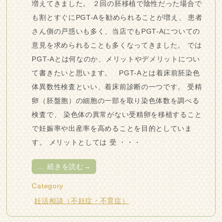
増えてきました。 ２回の胚移植で陰性だった場合で
も割とすぐにPGT-Aを勧められることが増え、 患者
さん側の戸惑いも多く、当店でもPGT-Aについての
意見を求められることも多くなってきました。 では
PGT-Aとは何なのか、メリットやデメリットについ
て書きたいと思います。 PGT-Aとは着床前胚染色
体異数性検査といい、着床前診断の一つです。 受精
卵（胚盤胞）の細胞の一部を取り染色体数を調べる
検査で、 染色体の異常がない受精卵を移植すること
で妊娠率や出産率を高めることを目的としていま
す。 メリットとしては 受 ・・・
…
続きを読む→
Category
妊活相談（不妊症・不育症）