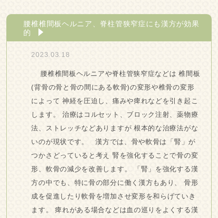
腰椎椎間板ヘルニア、脊柱管狭窄症にも漢方が効果
的
2023.03.18
腰椎椎間板ヘルニアや脊柱管狭窄症などは 椎間板
(背骨の骨と骨の間にある軟骨)の変形や椎骨の変形
によって 神経を圧迫し、痛みや痺れなどを引き起こ
します。 治療はコルセット、ブロック注射、薬物療
法、ストレッチなどありますが 根本的な治療法がな
いのが現状です。 漢方では、骨や軟骨は「腎」が
つかさどっていると考え 腎を強化することで骨の変
形、軟骨の減少を改善します。 「腎」を強化する漢
方の中でも、特に骨の部分に働く漢方もあり、 骨形
成を促進したり軟骨を増加させ変形を和らげていき
ます。 痺れがある場合などは血の巡りをよくする漢