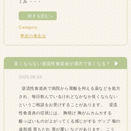
くみ ・・・
…
続きを読む→
Category
季節の養生法
良くならない逆流性食道炎が漢方で良くなる？
2025.06.02
逆流性食道炎で病院から胃酸を抑える薬などを処方
され、毎日飲んでいるけれどなかなか良くならない
というご相談をお受けすることがあります。 逆流
性食道炎の症状には、 胸焼け 胸がムカムカする
酸っぱいものが上がってくる感じがする ゲップ 喉の
違和感 胃もたれ 胃が重い などがあります。 こう