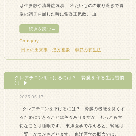
は生脈散や清暑益気湯、 冷たいものの取り過ぎで胃
腸の調子を崩した時に藿香正気散、 血 ・・・
…
続きを読む→
Category
日々の出来事
漢方相談
季節の養生法
クレアチニンを下げるには？ 腎臓を守る生活習慣
①
2025.06.17
クレアチニンを下げるには？ 腎臓の機能を良くす
るためにできることは色々ありますが、もっとも大
切なことは睡眠です。 東洋医学で考えると、腎臓は
「腎」がつかさどります。 東洋医学の概念では、