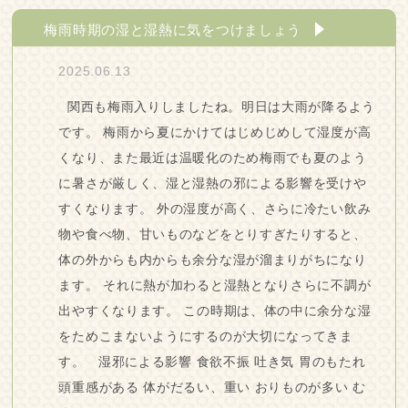
梅雨時期の湿と湿熱に気をつけましょう
2025.06.13
関西も梅雨入りしましたね。明日は大雨が降るよう
です。 梅雨から夏にかけてはじめじめして湿度が高
くなり、また最近は温暖化のため梅雨でも夏のよう
に暑さが厳しく、湿と湿熱の邪による影響を受けや
すくなります。 外の湿度が高く、さらに冷たい飲み
物や食べ物、甘いものなどをとりすぎたりすると、
体の外からも内からも余分な湿が溜まりがちになり
ます。 それに熱が加わると湿熱となりさらに不調が
出やすくなります。 この時期は、体の中に余分な湿
をためこまないようにするのが大切になってきま
す。 湿邪による影響 食欲不振 吐き気 胃のもたれ
頭重感がある 体がだるい、重い おりものが多い む