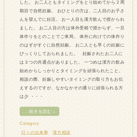
した。 お二人ともタイミングをとり始めてから２周
期目で自然妊娠。 おひとりの方は、二人目のお子さ
んを望んでに妊活。 お一人目も漢方飲んで授かられ
ました。 お二人目の方は体外受精で授からず、一旦
体作りをとのことでご来局。 体外に向けての体作り
のはずがすぐに自然妊娠。 お二人とも早くの妊娠に
びっくりしておられました。 妊娠されたお二人に
は３つの共通点がありました。 一つめは漢方の飲み
始めからしっかりとタイミングを頑張られたこと。
相談の際、妊娠しやすいタイミングの取り方もお伝
えするのですが、なかなかその通りに頑張られる方
は少 ・・・
…
続きを読む→
Category
日々の出来事
漢方相談