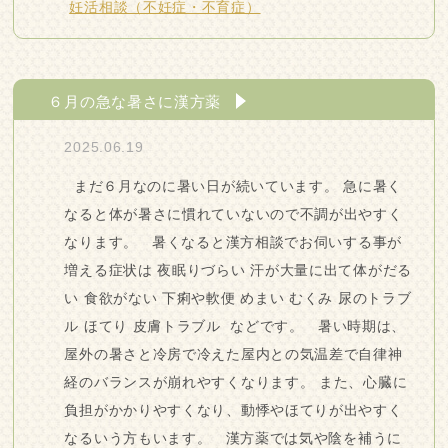
妊活相談（不妊症・不育症）
６月の急な暑さに漢方薬
2025.06.19
まだ６月なのに暑い日が続いています。 急に暑く
なると体が暑さに慣れていないので不調が出やすく
なります。 暑くなると漢方相談でお伺いする事が
増える症状は 夜眠りづらい 汗が大量に出て体がだる
い 食欲がない 下痢や軟便 めまい むくみ 尿のトラブ
ル ほてり 皮膚トラブル などです。 暑い時期は、
屋外の暑さと冷房で冷えた屋内との気温差で自律神
経のバランスが崩れやすくなります。 また、心臓に
負担がかかりやすくなり、動悸やほてりが出やすく
なるいう方もいます。 漢方薬では気や陰を補うに