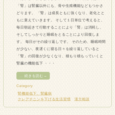
「腎」は腎臓以外にも、骨や生殖機能などもつかさ
どります。 「腎」は成長ともに強くなり、老化とと
もに衰えていきます。 そして１日単位で考えると、
毎日朝起きて行動することにより「腎」は消耗し、
そしてしっかりと睡眠をとることにより回復しま
す。 毎日がその繰り返しです。 そのため、睡眠時間
が少ない、夜遅くに寝る日々を繰り返していると
「腎」の回復が少なくなり、積もり積もっていくと
腎臓の機能低下 ・・・
…
続きを読む→
Category
腎機能低下、腎臓病
クレアチニンを下げる生活習慣
漢方相談