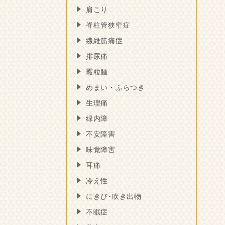
肩こり
脊柱管狭窄症
繊維筋痛症
排尿痛
霰粒腫
めまい・ふらつき
生理痛
緑内障
不安障害
味覚障害
耳痛
冷え性
にきび･吹き出物
不眠症