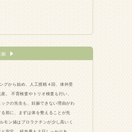
妊娠
ングから始め、人工授精４回、体外受
流産。 不育検査やトリオ検査も行い、
ニックの先生も、妊娠できない理由がわ
する前に、まずは体を整えることが先
ルモン値はプロラクチンが少し高いく
日と安定。 経血量も３日しっかりあ