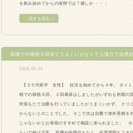
を飲み始めてからの採卵では７個しか ・・・
…
続きを読む→
保険での移植６回全てうまくいかなくても漢方で自然
2026.05.19
【３０代前半 女性】 妊活を始めてから４年。 タイミ
精での移植６回。 ２回着床はしましたがいずれも初期の
対策もたて治療を行っていましたがうまくいかず。 クリ
からないとのことでした。 そこで次は自費で体外受精を
じゃないかとお母様のすすめで相談に来られました。 ホ
らいで他は正常。 筋腫や内膜症もなく、生理周期も２８