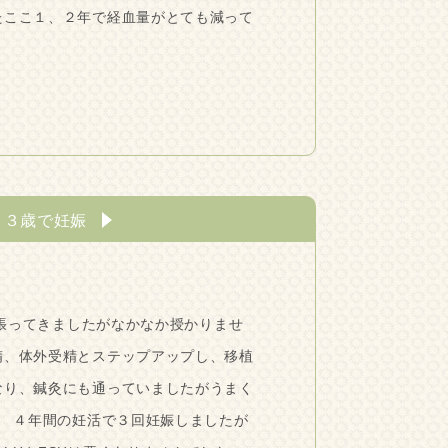
たここ１、２年で経血量がとても減って
４３歳で妊娠
張ってきましたがなかなか授かりませ
精、体外受精とステップアップし、移植
なり、鍼灸にも通っていましたがうまく
 ４年間の妊活で３回妊娠しましたが