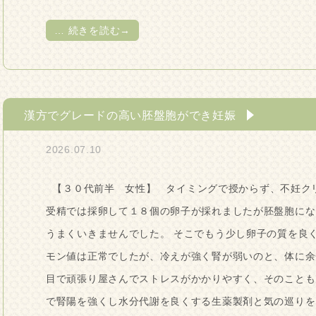
…
続きを読む→
漢方でグレードの高い胚盤胞ができ妊娠
2026.07.10
【３０代前半 女性】 タイミングで授からず、不妊クリ
受精では採卵して１８個の卵子が採れましたが胚盤胞にな
うまくいきませんでした。 そこでもう少し卵子の質を良
モン値は正常でしたが、冷えが強く腎が弱いのと、体に余
目で頑張り屋さんでストレスがかかりやすく、そのことも
で腎陽を強くし水分代謝を良くする生薬製剤と気の巡りを