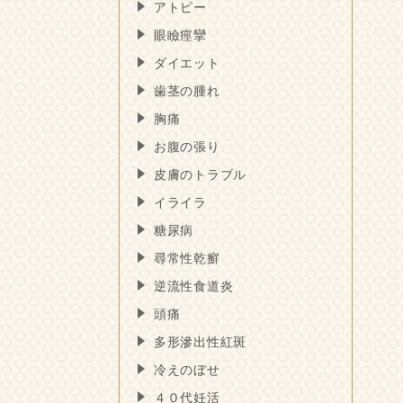
アトピー
眼瞼痙攣
ダイエット
歯茎の腫れ
胸痛
お腹の張り
皮膚のトラブル
イライラ
糖尿病
尋常性乾癬
逆流性食道炎
頭痛
多形滲出性紅斑
冷えのぼせ
４０代妊活