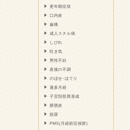
更年期症状
口内炎
歯痛
成人スチル病
しびれ
吐き気
男性不妊
産後の不調
のぼせ･ほてり
過多月経
子宮頚部異形成
膀胱炎
頻尿
PMS(月経前症候群)