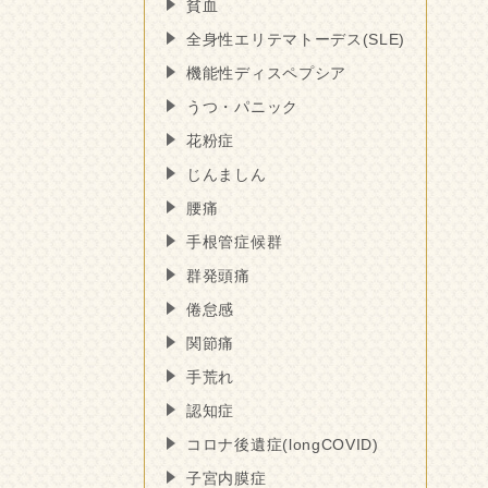
貧血
全身性エリテマトーデス(SLE)
機能性ディスペプシア
うつ・パニック
花粉症
じんましん
腰痛
手根管症候群
群発頭痛
倦怠感
関節痛
手荒れ
認知症
コロナ後遺症(longCOVID)
子宮内膜症