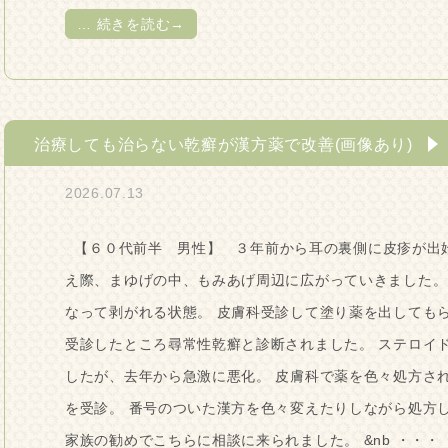
…
続きを読む→
治療しても治らない乾癬が漢方薬で改善(画像あり)
2026.07.13
【６０代前半 男性】 ３年前から耳の裏側に皮疹が出始
え際、まゆげの中、もみあげ周辺に広がっていきました。
なって剥がれる状態。 皮膚科受診して塗り薬を出しても
受診したところ尋常性乾癬と診断されました。 ステロイ
したが、去年から急激に悪化。 皮膚科で薬を色々処方さ
を受診。 番号のついた漢方を色々変えたりしながら処方
家族の勧めでこちらに相談に来られました。 &nb ・・・