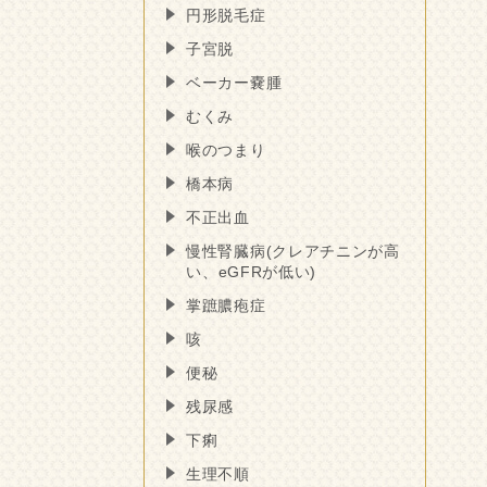
円形脱毛症
子宮脱
ベーカー嚢腫
むくみ
喉のつまり
橋本病
不正出血
慢性腎臓病(クレアチニンが高
い、eGFRが低い)
掌蹠膿疱症
咳
便秘
残尿感
下痢
生理不順