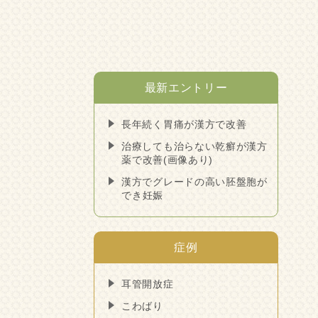
最新エントリー
長年続く胃痛が漢方で改善
治療しても治らない乾癬が漢方
薬で改善(画像あり)
漢方でグレードの高い胚盤胞が
でき妊娠
症例
耳管開放症
こわばり