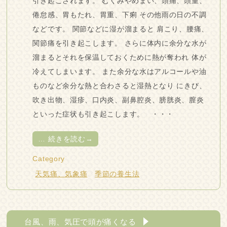
引き起こされます。 むくみやめまい、頭痛、頭重、
倦怠感、胃もたれ、胃重、下痢 その他雨の日の不調
などです。 関節などに湿が溜まると 肩こり、腰痛、
関節痛を引き起こします。 さらに体内に余分な水が
溜まるとそれを保温しておくために熱が奪われ 体が
冷えてしまいます。 また余分な水はアルコールや油
ものなど余分な熱と合わさると湿熱となり にきび、
吹き出物、湿疹、口内炎、副鼻腔炎、膀胱炎、膣炎
といった症状も引き起こします。 ・・・
…
続きを読む→
Category
天気痛、気象痛
季節の養生法
台風、雨、気圧で頭が痛くなる