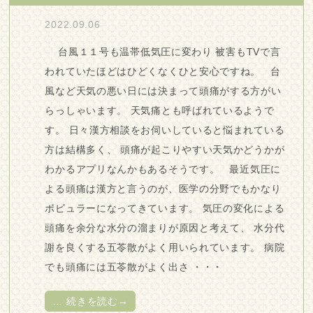
2022.09.06
台風１１号も温帯低気圧に変わり 被害もTVで言
われていたほどはひどくなくひと安心ですね。 台
風など天気の悪い日には決まって頭痛がする方がい
らっしゃいます。 天気痛とも呼ばれているようで
す。 日々漢方相談をお伺いしていると悩まれている
方は結構多く、 頭痛が起こりやすい天気かどうかが
わかるアプリなんかもあるそうです。 最近気圧に
よる頭痛は漢方と言うのが、医学の分野でもかなり
ポピュラーになってきています。 気圧の変化による
頭痛を余分な水分の溜まりが原因と考えて、 水分代
謝を良くする五苓散がよく用いられています。 病院
でも頭痛には五苓散がよく出さ ・・・
…
続きを読む→