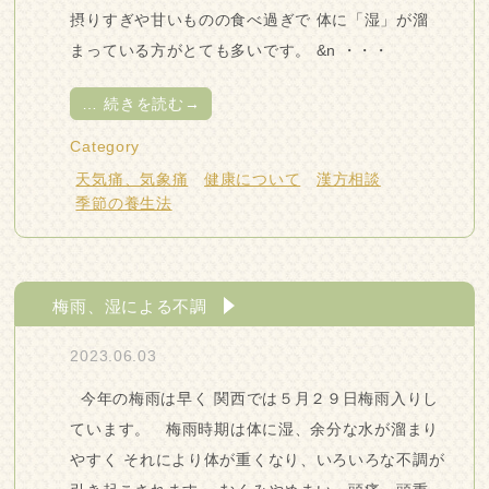
摂りすぎや甘いものの食べ過ぎで 体に「湿」が溜
まっている方がとても多いです。 &n ・・・
…
続きを読む→
Category
天気痛、気象痛
健康について
漢方相談
季節の養生法
梅雨、湿による不調
2023.06.03
今年の梅雨は早く 関西では５月２９日梅雨入りし
ています。 梅雨時期は体に湿、余分な水が溜まり
やすく それにより体が重くなり、いろいろな不調が