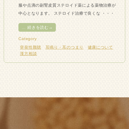
服や点滴の副腎皮質ステロイド薬による薬物治療が
中心となります。 ステロイド治療で良くな ・・・
…
続きを読む→
Category
突発性難聴
耳鳴り・耳のつまり
健康について
漢方相談