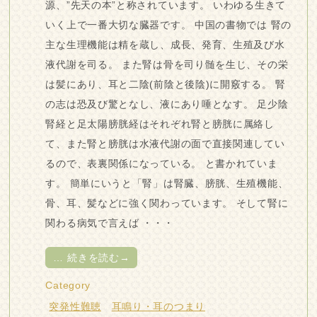
源、”先天の本”と称されています。 いわゆる生きて
いく上で一番大切な臓器です。 中国の書物では 腎の
主な生理機能は精を蔵し、成長、発育、生殖及び水
液代謝を司る。 また腎は骨を司り髄を生じ、その栄
は髪にあり、耳と二陰(前陰と後陰)に開竅する。 腎
の志は恐及び驚となし、液にあり唾となす。 足少陰
腎経と足太陽膀胱経はそれぞれ腎と膀胱に属絡し
て、また腎と膀胱は水液代謝の面で直接関連してい
るので、表裏関係になっている。 と書かれていま
す。 簡単にいうと「腎」は腎臓、膀胱、生殖機能、
骨、耳、髪などに強く関わっています。 そして腎に
関わる病気で言えば ・・・
…
続きを読む→
Category
突発性難聴
耳鳴り・耳のつまり