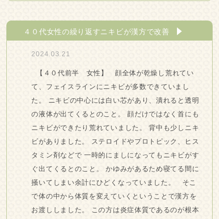
４０代女性の繰り返すニキビが漢方で改善
2024.03.21
【４０代前半 女性】 顔全体が乾燥し荒れてい
て、フェイスラインにニキビが多数できていまし
た。 ニキビの中心には白い芯があり、潰れると透明
の液体が出てくるとのこと。 顔だけではなく首にも
ニキビができたり荒れていました。 背中も少しニキ
ビがありました。 ステロイドやプロトピック、ヒス
タミン剤などで 一時的にましになってもニキビがす
ぐ出てくるとのこと。 かゆみがあるため寝てる間に
掻いてしまい余計にひどくなっていました。 そこ
で体の中から体質を変えていくということで漢方を
お渡ししました。 この方は炎症体質であるのが根本