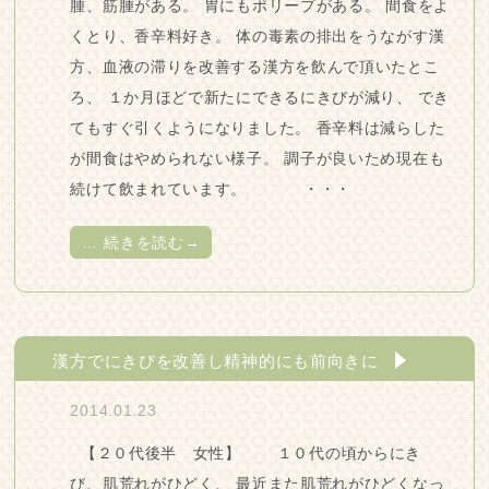
腫、筋腫がある。 胃にもポリープがある。 間食をよ
くとり、香辛料好き。 体の毒素の排出をうながす漢
方、血液の滞りを改善する漢方を飲んで頂いたとこ
ろ、 １か月ほどで新たにできるにきびが減り、 でき
てもすぐ引くようになりました。 香辛料は減らした
が間食はやめられない様子。 調子が良いため現在も
続けて飲まれています。 ・・・
…
続きを読む→
漢方でにきびを改善し精神的にも前向きに
2014.01.23
【２０代後半 女性】 １０代の頃からにき
び、肌荒れがひどく、 最近また肌荒れがひどくなっ