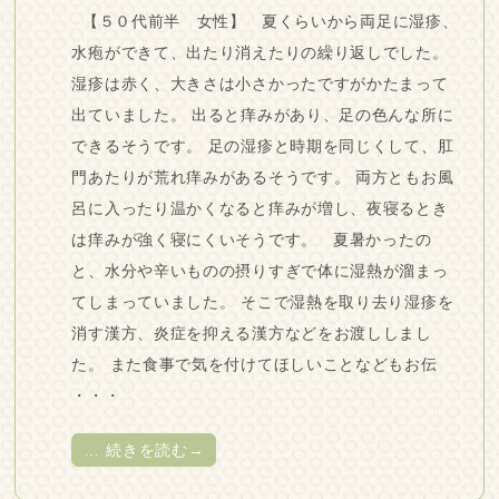
【５０代前半 女性】 夏くらいから両足に湿疹、
水疱ができて、出たり消えたりの繰り返しでした。
湿疹は赤く、大きさは小さかったですがかたまって
出ていました。 出ると痒みがあり、足の色んな所に
できるそうです。 足の湿疹と時期を同じくして、肛
門あたりが荒れ痒みがあるそうです。 両方ともお風
呂に入ったり温かくなると痒みが増し、夜寝るとき
は痒みが強く寝にくいそうです。 夏暑かったの
と、水分や辛いものの摂りすぎで体に湿熱が溜まっ
てしまっていました。 そこで湿熱を取り去り湿疹を
消す漢方、炎症を抑える漢方などをお渡ししまし
た。 また食事で気を付けてほしいことなどもお伝
・・・
…
続きを読む→