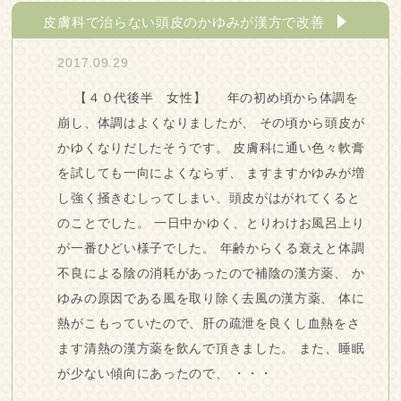
皮膚科で治らない頭皮のかゆみが漢方で改善
2017.09.29
【４０代後半 女性】 年の初め頃から体調を
崩し、体調はよくなりましたが、 その頃から頭皮が
かゆくなりだしたそうです。 皮膚科に通い色々軟膏
を試しても一向によくならず、 ますますかゆみが増
し強く掻きむしってしまい、頭皮がはがれてくると
のことでした。 一日中かゆく、とりわけお風呂上り
が一番ひどい様子でした。 年齢からくる衰えと体調
不良による陰の消耗があったので補陰の漢方薬、 か
ゆみの原因である風を取り除く去風の漢方薬、 体に
熱がこもっていたので、肝の疏泄を良くし血熱をさ
ます清熱の漢方薬を飲んで頂きました。 また、睡眠
が少ない傾向にあったので、 ・・・