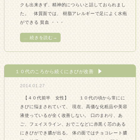
クも出来きず、精神的につらいと話しておられまし
た。 体質面では、 樹脂アレルギーで足によく水疱
ができる 貧血 ・・・
…
続きを読む→
１０代のころから続くにきびが改善
2014.01.27
【４０代前半 女性】 １０代の頃から常にに
きびに悩まされていて、 現在、高価な化粧品や美容
液使っているが全く改善しない。 口のまわり、あ
ご、フェイスライン、おでこなどに赤黒く芯のある
にきびができ膿が出る。 体の面ではチョコレート膿