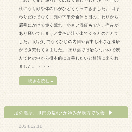
止めたりまた通ったりの繰り返しでしたが、今年の
秋になり顔や体の肌がひどくなってきました。 口ま
わりだけでなく、顔の下半分全体と目のまわりから
眉毛にかけて赤く荒れ、小さい湿疹もでき、痒みが
あり掻いてしまうと黄色い汁が出てくるとのことで
した。 顔だけでなくひじの内側や背中も小さな湿疹
ができ荒れてきました。 塗り薬では治らないので漢
方で体の中から根本的に改善したいと相談に来られ
ました。 ・・・
…
続きを読む→
足の湿疹、肛門の荒れ･かゆみが漢方で改善
2024.12.11