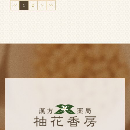
<<
1
2
>
>>