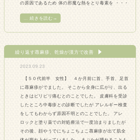
の原因であるため 体の邪魔な熱をとり毒素を ・・・
…
続きを読む→
繰り返す蕁麻疹、乾燥が漢方で改善
2023.09.23
【５０代前半 女性】 ４か月前に首、手首、足首
に蕁麻疹がでました。 そこから全身に広がり、出る
ときはピリピリ痛むとのことでした。 皮膚科を受診
したところ中毒疹との診断でしたが アレルギー検査
をしてもわからず原因不明とのことでした。 アレ
ロックと塗り薬での対処療法で一度治まりましたが
その後、顔やうでにちょこちょこ蕁麻疹が出て肌全
体が膨れ上がっていました。 まぶたが腫れることも