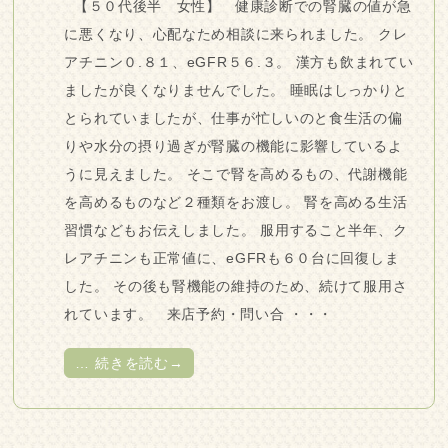
【５０代後半 女性】 健康診断での腎臓の値が急
に悪くなり、心配なため相談に来られました。 クレ
アチニン０.８１、eGFR５６.３。 漢方も飲まれてい
ましたが良くなりませんでした。 睡眠はしっかりと
とられていましたが、仕事が忙しいのと食生活の偏
りや水分の摂り過ぎが腎臓の機能に影響しているよ
うに見えました。 そこで腎を高めるもの、代謝機能
を高めるものなど２種類をお渡し。 腎を高める生活
習慣などもお伝えしました。 服用すること半年、ク
レアチニンも正常値に、eGFRも６０台に回復しま
した。 その後も腎機能の維持のため、続けて服用さ
れています。 来店予約・問い合 ・・・
…
続きを読む→