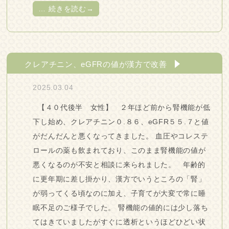
…
続きを読む→
クレアチニン、eGFRの値が漢方で改善
2025.03.04
【４０代後半 女性】 ２年ほど前から腎機能が低
下し始め、クレアチニン０.８６、eGFR５５.７と値
がだんだんと悪くなってきました。 血圧やコレステ
ロールの薬も飲まれており、このまま腎機能の値が
悪くなるのが不安と相談に来られました。 年齢的
に更年期に差し掛かり、漢方でいうところの「腎」
が弱ってくる頃なのに加え、子育てが大変で常に睡
眠不足のご様子でした。 腎機能の値的には少し落ち
てはきていましたがすぐに透析というほどひどい状