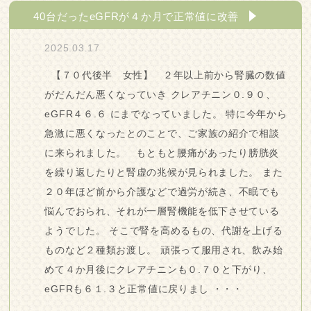
40台だったeGFRが４か月で正常値に改善
2025.03.17
【７０代後半 女性】 ２年以上前から腎臓の数値
がだんだん悪くなっていき クレアチニン０.９０、
eGFR４６.６ にまでなっていました。 特に今年から
急激に悪くなったとのことで、ご家族の紹介で相談
に来られました。 もともと腰痛があったり膀胱炎
を繰り返したりと腎虚の兆候が見られました。 また
２０年ほど前から介護などで過労が続き、不眠でも
悩んでおられ、それが一層腎機能を低下させている
ようでした。 そこで腎を高めるもの、代謝を上げる
ものなど２種類お渡し。 頑張って服用され、飲み始
めて４か月後にクレアチニンも０.７０と下がり、
eGFRも６１.３と正常値に戻りまし ・・・