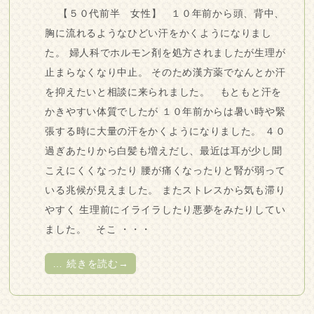
【５０代前半 女性】 １０年前から頭、背中、
胸に流れるようなひどい汗をかくようになりまし
た。 婦人科でホルモン剤を処方されましたが生理が
止まらなくなり中止。 そのため漢方薬でなんとか汗
を抑えたいと相談に来られました。 もともと汗を
かきやすい体質でしたが １０年前からは暑い時や緊
張する時に大量の汗をかくようになりました。 ４０
過ぎあたりから白髪も増えだし、最近は耳が少し聞
こえにくくなったり 腰が痛くなったりと腎が弱って
いる兆候が見えました。 またストレスから気も滞り
やすく 生理前にイライラしたり悪夢をみたりしてい
ました。 そこ ・・・
…
続きを読む→