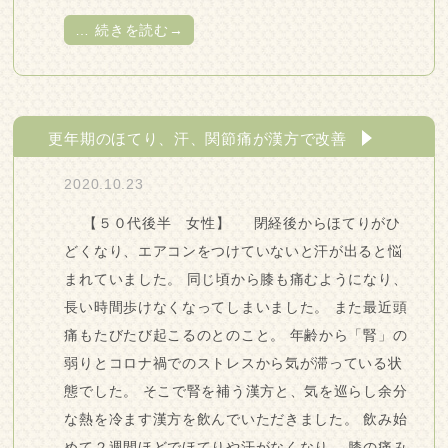
…
続きを読む→
更年期のほてり、汗、関節痛が漢方で改善
2020.10.23
【５０代後半 女性】 閉経後からほてりがひ
どくなり、エアコンをつけていないと汗が出ると悩
まれていました。 同じ頃から膝も痛むようになり、
長い時間歩けなくなってしまいました。 また最近頭
痛もたびたび起こるのとのこと。 年齢から「腎」の
弱りとコロナ禍でのストレスから気が滞っている状
態でした。 そこで腎を補う漢方と、気を巡らし余分
な熱を冷ます漢方を飲んでいただきました。 飲み始
めて２週間ほどでほてりや汗がなくなり、 膝の痛み