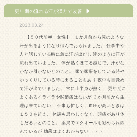
更年期の流れる汗が漢方で改善
2023.03.24
【５０代前半 女性】 １か月前から滝のような
汗が出るようになり悩んでおられました。 仕事中や
人と話している時に急に汗が出だし 滝のように汗が
流れ出ていました。 体が熱くほてる感じで、汗がな
かなか引かないとのこと。 家で家事をしている時や
ゆっくりしている時に出ることもあり 夜中も目覚め
て汗が出ていました。 常に上半身が熱く、 更年期に
よくあるイライラや関節痛はないが ３か月前から生
理は来ていない。 仕事も忙しく、血圧が高いときは
１５０を超え、 体調も思わしくなく、頭痛があり体
もだるいとのこと。 薬局でエクオールを勧められ飲
んでいるが 効果はよくわからない ・・・