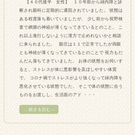
【４０代後半 女性】 １０年前から緑内障と診
断され眼科に定期的に通院されていました。 状態は
ある程度落ち着いていましたが、 少し前から視野検
査で網膜の神経が薄くなってきているとのこと。 こ
れ以上進行しないように漢方で止めれないかと相談
に来られました。 眼圧は１１で正常でしたが両眼
とも神経が薄くなってきているとのことで 視力もだ
んだん落ちてきていました。 お体の状態をお伺いす
ると、ストレスが体に悪影響を及ぼしやすい体質
で、 コロナ禍でストレスがより強くなって緑内障を
悪化させている状態でした。 そこで体の状態に合う
ものをお渡しし、生活面のアド ・・・
…
続きを読む→