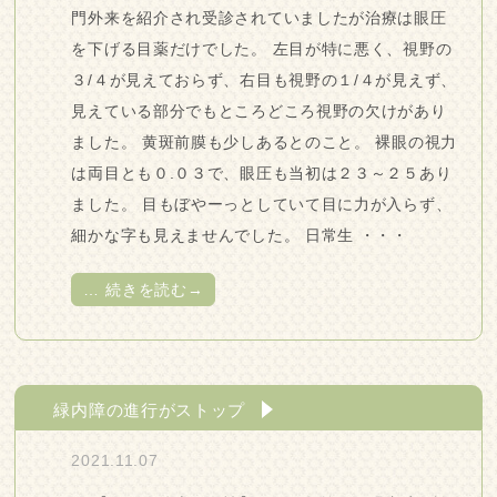
門外来を紹介され受診されていましたが治療は眼圧
を下げる目薬だけでした。 左目が特に悪く、視野の
３/４が見えておらず、右目も視野の１/４が見えず、
見えている部分でもところどころ視野の欠けがあり
ました。 黄斑前膜も少しあるとのこと。 裸眼の視力
は両目とも０.０３で、眼圧も当初は２３～２５あり
ました。 目もぼやーっとしていて目に力が入らず、
細かな字も見えませんでした。 日常生 ・・・
…
続きを読む→
緑内障の進行がストップ
2021.11.07