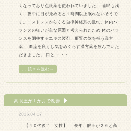
くなっており点眼薬を使われていました。 睡眠も浅
く、夜中に目が覚めると１時間以上眠れないそうで
す。 ストレスからくる自律神経系の乱れ、体内バ
ランスの狂いが主な原因と考えられたため 体のバラ
ンスを調整するエキス製剤、肝腎の陰を補う漢方
薬、 血流を良くし気をめぐらす漢方薬を飲んでいた
だきました。 口と ・・・
…
続きを読む→
高眼圧が１か月で改善
2016.04.17
【４０代後半 女性】 長年、眼圧が２６と高