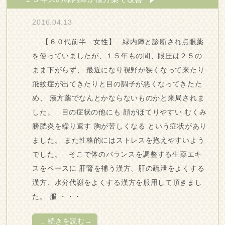
2016.04.13
【６０代前半 女性】 緑内障と診断され点眼薬
を使っていましたが、１５年もの間、眼圧は２５の
まま下がらず、 最近になり視野が狭くなって来たり
飛蚊症が出てきたりと目の調子が悪くなってきたた
め、 漢方薬でなんとかならないものかと来局されま
した。 目の症状の他にも 顔がほてりやすい むくみ
膀胱炎を繰り返す 胸が苦しくなる という症状があり
ました。 また性格的にはストレスを抱えやすいよう
でした。 そこで体のバランスを調整する生薬エキ
スをベースに 肝腎を補う漢方、肝の疏泄をよくする
漢方、水分代謝をよくする漢方を服用して頂きまし
た。 服 ・・・
…
続きを読む→