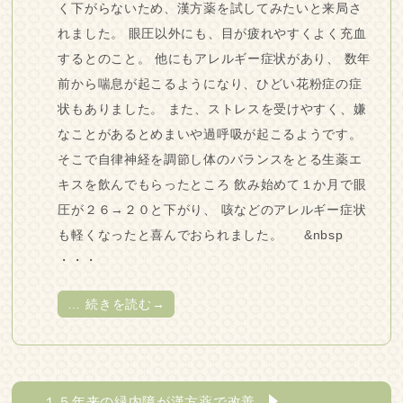
く下がらないため、漢方薬を試してみたいと来局さ
れました。 眼圧以外にも、目が疲れやすくよく充血
するとのこと。 他にもアレルギー症状があり、 数年
前から喘息が起こるようになり、ひどい花粉症の症
状もありました。 また、ストレスを受けやすく、嫌
なことがあるとめまいや過呼吸が起こるようです。
そこで自律神経を調節し体のバランスをとる生薬エ
キスを飲んでもらったところ 飲み始めて１か月で眼
圧が２６→２０と下がり、 咳などのアレルギー症状
も軽くなったと喜んでおられました。 &nbsp
・・・
…
続きを読む→
１５年来の緑内障が漢方薬で改善