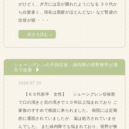
がひどく、夕方には足が腫れたようになる ３０代か
ら白髪多く、現在は黒髪がほとんどない など腎虚の
症状が顕 ・・・
…
続きを読む→
シェーングレンの不快症状、緑内障の視野狭窄が漢
方で改善
2020.07.15
【６０代前半 女性】 シェーングレン症候群
で口の渇きと目の渇きで１０年以上悩まれており ご
家族のすすめで相談に来られました。 病院には定期
的に通院されていましたが、薬は処方されていませ
んでした。 また緑内障でも悩まれており、視野が狭