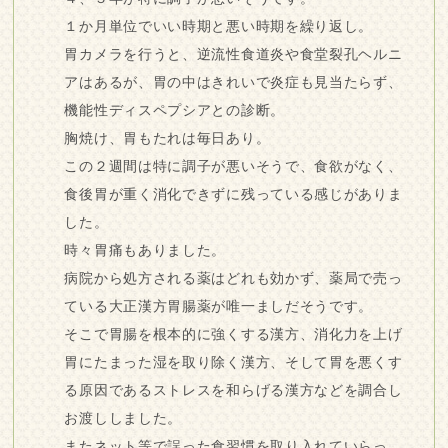
１か月単位でいい時期と悪い時期を繰り返し。
胃カメラを行うと、逆流性食道炎や食堂裂孔ヘルニ
アはあるが、胃の中はきれいで炎症も見当たらず、
機能性ディスペプシアとの診断。
胸焼け、胃もたれは毎日あり。
この２週間は特に調子が悪いそうで、食欲がなく、
食後胃が重く消化できずに残っている感じがありま
した。
時々胃痛もありました。
病院から処方される薬はどれも効かず、薬局で売っ
ている大正漢方胃腸薬が唯一ましだそうです。
そこで胃腸を根本的に強くする漢方、消化力を上げ
胃にたまった湿を取り除く漢方、そして胃を悪くす
る原因であるストレスを和らげる漢方などを調合し
お渡ししました。
またネット等で誤った食習慣を取り入れていらっ